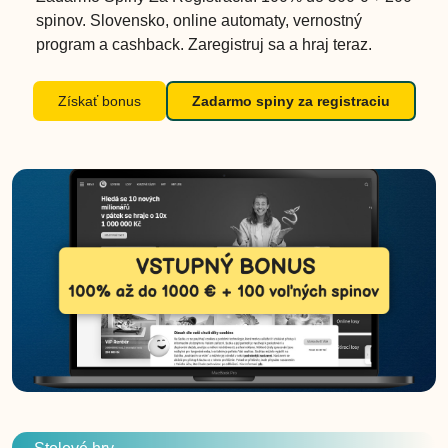
spinov. Slovensko, online automaty, vernostný
program a cashback. Zaregistruj sa a hraj teraz.
Získať bonus
Zadarmo spiny za registraciu