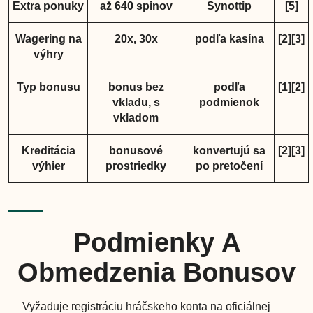
Extra ponuky
až 640 spinov
Synottip
[5]
Wagering na
20x, 30x
podľa kasína
[2][3]
výhry
Typ bonusu
bonus bez
podľa
[1][2]
vkladu, s
podmienok
vkladom
Kreditácia
bonusové
konvertujú sa
[2][3]
výhier
prostriedky
po pretočení
Podmienky A
Obmedzenia Bonusov
Vyžaduje registráciu hráčskeho konta na oficiálnej