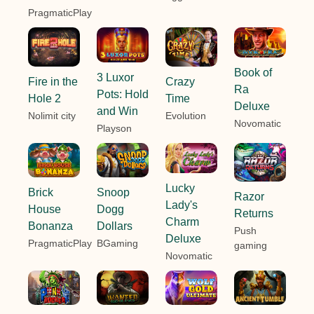
PragmaticPlay
Book of
3 Luxor
Fire in the
Crazy
Ra
Pots: Hold
Hole 2
Time
Deluxe
and Win
Nolimit city
Evolution
Novomatic
Playson
Lucky
Brick
Snoop
Razor
Lady's
House
Dogg
Returns
Charm
Bonanza
Dollars
Push
Deluxe
PragmaticPlay
BGaming
gaming
Novomatic