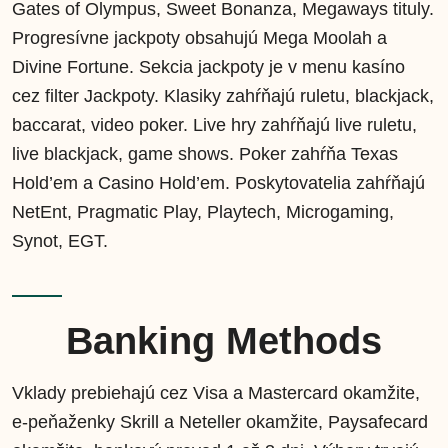
Gates of Olympus, Sweet Bonanza, Megaways tituly.
Progresívne jackpoty obsahujú Mega Moolah a
Divine Fortune. Sekcia jackpoty je v menu kasíno
cez filter Jackpoty. Klasiky zahŕňajú ruletu, blackjack,
baccarat, video poker. Live hry zahŕňajú live ruletu,
live blackjack, game shows. Poker zahŕňa Texas
Hold’em a Casino Hold’em. Poskytovatelia zahŕňajú
NetEnt, Pragmatic Play, Playtech, Microgaming,
Synot, EGT.
Banking Methods
Vklady prebiehajú cez Visa a Mastercard okamžite,
e‑peňaženky Skrill a Neteller okamžite, Paysafecard