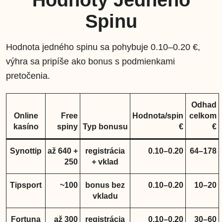
Spinu
Hodnota jedného spinu sa pohybuje 0.10–0.20 €,
výhra sa pripíše ako bonus s podmienkami
pretočenia.
Odhad
Online
Free
Hodnota/spin
celkom
kasíno
spiny
Typ bonusu
€
€
Synottip
až 640 +
registrácia
0.10–0.20
64–178
250
+ vklad
Tipsport
~100
bonus bez
0.10–0.20
10–20
vkladu
Fortuna
až 300
registrácia
0.10–0.20
30–60