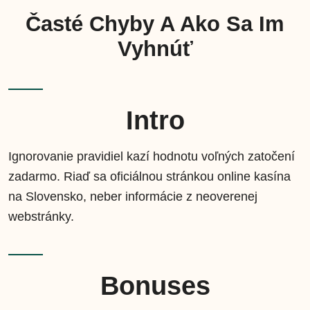
Časté Chyby A Ako Sa Im
Vyhnúť
Intro
Ignorovanie pravidiel kazí hodnotu voľných zatočení
zadarmo. Riaď sa oficiálnou stránkou online kasína
na Slovensko, neber informácie z neoverenej
webstránky.
Bonuses